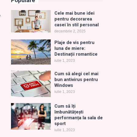
Populare
Cele mai bune idei
e
pentru decorarea
casei în stil personal
decembrie 2, 2025
Plaje de vis pentru
luna de miere:
Destinații romantice
iulie 1, 2023
Cum să alegi cel mai
bun antivirus pentru
Windows
iulie 1, 2023
Cum să îți
îmbunătățești
performanța la sala de
sport
iulie 1, 2023