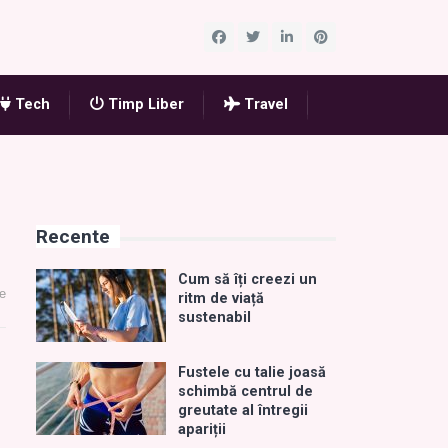
Tech
Timp Liber
Travel
Recente
Cum să îți creezi un
e
ritm de viață
sustenabil
Fustele cu talie joasă
schimbă centrul de
greutate al întregii
apariții