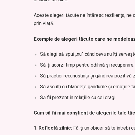
Aceste alegeri tăcute ne întăresc reziliența, ne
prin viață.
Exemple de alegeri tăcute care ne modelea
Să alegi să spui „nu” când ceva nu îți serveșt
Să-ți acorzi timp pentru odihnă și recuperare.
Să practici recunoștința și gândirea pozitivă z
Să asculți cu blândețe gândurile și emoțiile ta
Să fii prezent în relațiile cu cei dragi.
Cum să fii mai conștient de alegerile tale tă
Reflectă zilnic:
Fă-ți un obicei să te întrebi c