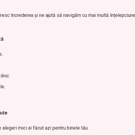
 cresc încrederea și ne ajută să navigăm cu mai multă înțelepciun
ză
e.
ilnic.
le.
cute
e alegeri mici ai făcut azi pentru binele tău.