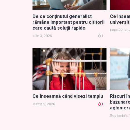
De ce conținutul generalist
Ce însea
rămâne important pentru cititorii
universi
care caută soluții rapide
Iunie 22, 20
Iulie 3, 2026
1
Ce înseamnă când visezi templu
Riscuri î
buzunare
Martie 5, 2026
1
aglomer
Septembrie 