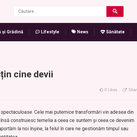
 și Grădină
Lifestyle
News
Sănătate
țin cine devii
0
Likes
Shar
u spectaculoase. Cele mai puternice transformări vin adesea din
re însă construiesc temelia a ceea ce suntem și ceea ce devenim.
portăm la noi înșine, la felul în care ne gestionăm timpul sau
ntitatea.