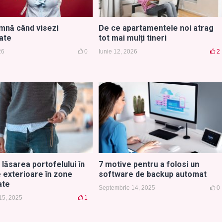
mnă când visezi
De ce apartamentele noi atrag
tate
tot mai mulți tineri
26
0
Iunie 12, 2026
2
n lăsarea portofelului în
7 motive pentru a folosi un
 exterioare în zone
software de backup automat
ate
Septembrie 14, 2025
0
15, 2025
1