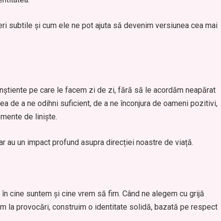
i subtile și cum ele ne pot ajuta să devenim versiunea cea mai
onștiente pe care le facem zi de zi, fără să le acordăm neapărat
rea de a ne odihni suficient, de a ne înconjura de oameni pozitivi,
mente de liniște.
dar au un impact profund asupra direcției noastre de viață.
e în cine suntem și cine vrem să fim. Când ne alegem cu grijă
dem la provocări, construim o identitate solidă, bazată pe respect