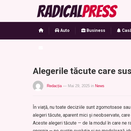
Auto
Business
Casă
Alegerile tăcute care sus
Redacția
— Mai 29, 2025
in
News
În viață, nu toate deciziile sunt zgomotoase sa
alegeri tăcute, aparent mici și neobservate, ca
Aceste alegeri tăcute — de la modul în care ne ra
energia — ne susțin evoluția și ne modelează ide