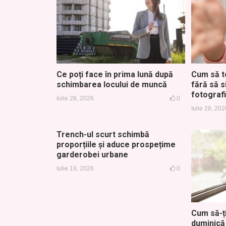
Ce poți face în prima lună după
Cum să t
schimbarea locului de muncă
fără să s
fotograf
Iulie 28, 2026
0
Iulie 28, 202
Trench-ul scurt schimbă
proporțiile și aduce prospețime
garderobei urbane
Iulie 19, 2026
0
Cum să-ți
duminică