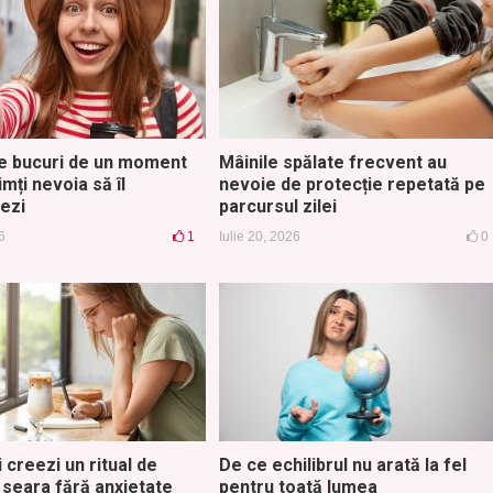
e bucuri de un moment
Mâinile spălate frecvent au
imți nevoia să îl
nevoie de protecție repetată pe
iezi
parcursul zilei
6
1
Iulie 20, 2026
0
 creezi un ritual de
De ce echilibrul nu arată la fel
 seara fără anxietate
pentru toată lumea