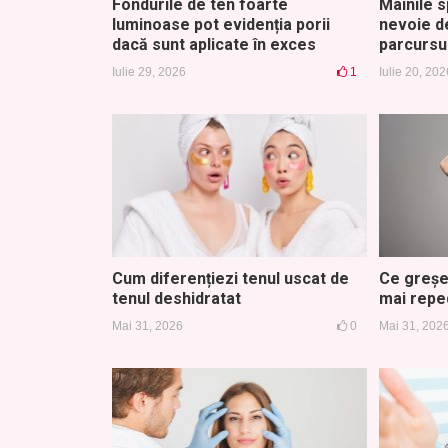
Fondurile de ten foarte
Mâinile 
luminoase pot evidenția porii
nevoie d
dacă sunt aplicate în exces
parcursul
Iulie 29, 2026
1
Iulie 20, 202
Cum diferențiezi tenul uscat de
Ce greșel
tenul deshidratat
mai repe
Mai 31, 2026
0
Mai 31, 202