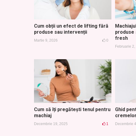
Cum obții un efect de lifting fără
Machiajul
produse sau intervenții
produse 
fresh
Martie 9, 2026
0
Februarie 2,
Cum să îți pregătești tenul pentru
Ghid pen
machiaj
cremelor
Decembrie 19, 2025
1
Decembrie 4