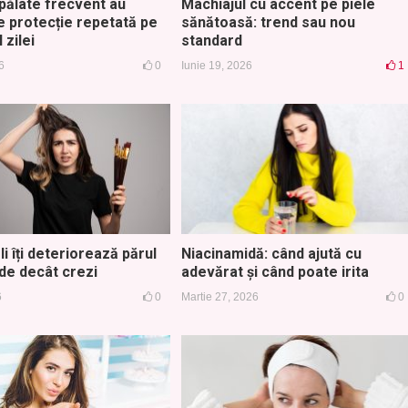
spălate frecvent au
Machiajul cu accent pe piele
e protecție repetată pe
sănătoasă: trend sau nou
 zilei
standard
6
0
Iunie 19, 2026
1
i îți deteriorează părul
Niacinamidă: când ajută cu
de decât crezi
adevărat și când poate irita
6
0
Martie 27, 2026
0