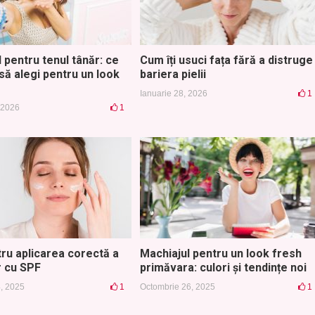
 pentru tenul tânăr: ce
Cum îți usuci fața fără a distruge
să alegi pentru un look
bariera pielii
Ianuarie 28, 2026
1
 2026
1
tru aplicarea corectă a
Machiajul pentru un look fresh
 cu SPF
primăvara: culori și tendințe noi
, 2025
1
Octombrie 26, 2025
1