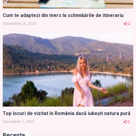
Cum te adaptezi din mers la schimbările de itinerariu
Decembrie 18, 2025
1
Top locuri de vizitat în România dacă iubești natura pură
Decembrie 1, 2025
1
Recente