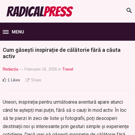
MENU
Cum găsești inspirație de călătorie fără a căuta
activ
Redacția
— Februarie 16, 2026
in
Travel
1
Likes
Share
Uneori, inspirația pentru următoarea aventură apare atunci
când te aștepți mai puțin, fără să o cauți în mod activ. În loc
să te pierzi în zeci de liste și fotografii, poți descoperi
destinații noi și interesante prin gesturi simple și experiențe
cotidiene. Dacă vrei să găsești inspirație de călătorie fără