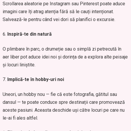
Scrollarea aleatorie pe Instagram sau Pinterest poate aduce
imagini care îți atrag atenția fără să le cauți intenționat.
Salvează-le pentru când vei dori să planifici o excursie.
Inspiră-te din natură
O plimbare în parc, o drumeție sau o simplă zi petrecută în
aer liber pot aduce idei noi și dorința de a explora alte peisaje
și locuri liniștite.
Implică-te în hobby-uri noi
Uneori, un hobby nou — fie că este fotografia, gătitul sau
dansul — te poate conduce spre destinații care promovează
aceste pasiuni. Aceasta deschide uși către locuri pe care nu
le-ai fi ales altfel.