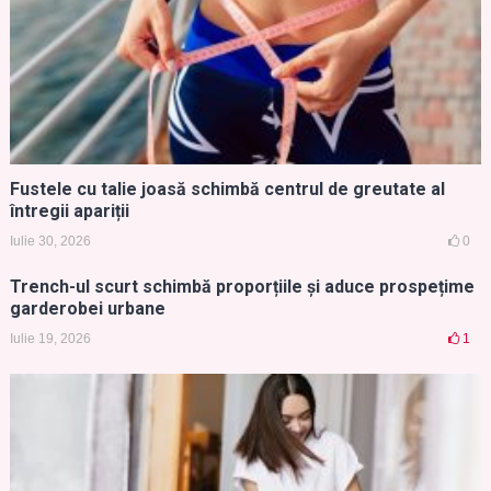
Fustele cu talie joasă schimbă centrul de greutate al
întregii apariții
Iulie 30, 2026
0
Trench-ul scurt schimbă proporțiile și aduce prospețime
garderobei urbane
Iulie 19, 2026
1