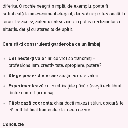
diferite. O rochie neagră simplă, de exemplu, poate fi
sofisticată la un eveniment elegant, dar sobru-profesională la
birou. De aceea, autenticitatea vine din potrivirea hainelor cu
situația, dar și cu starea ta de spirit.
Cum să-ți construiești garderoba ca un limbaj
Definește-ți valorile
: ce vrei să transmiți –
profesionalism, creativitate, apropiere, putere?
Alege piese-cheie
care susțin aceste valori.
Experimentează
cu combinațiile până găsești echilibrul
dintre confort și mesaj.
Păstrează coerența
: chiar dacă mixezi stiluri, asigură-te
că outfitul final transmite clar ceea ce vrei.
Concluzie