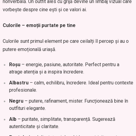
nonverbală. Un outfit ales cu grijă devine un limbaj vizual care
vorbește despre cine ești și ce valori ai.
Culorile – emoții purtate pe tine
Culorile sunt primul element pe care ceilalți îl percep și au o
putere emoțională uriașă.
Roșu
– energie, pasiune, autoritate. Perfect pentru a
atrage atenția și a inspira încredere.
Albastru
– calm, echilibru, încredere. Ideal pentru contexte
profesionale.
Negru
– putere, rafinament, mister. Funcționează bine în
outfituri elegante.
Alb
– puritate, simplitate, transparență. Sugerează
autenticitate și claritate.