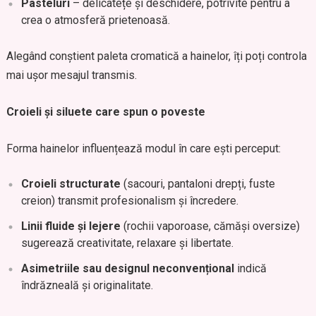
Pasteluri
– delicatețe și deschidere, potrivite pentru a
crea o atmosferă prietenoasă.
Alegând conștient paleta cromatică a hainelor, îți poți controla
mai ușor mesajul transmis.
Croieli și siluete care spun o poveste
Forma hainelor influențează modul în care ești perceput:
Croieli structurate
(sacouri, pantaloni drepți, fuste
creion) transmit profesionalism și încredere.
Linii fluide și lejere
(rochii vaporoase, cămăși oversize)
sugerează creativitate, relaxare și libertate.
Asimetriile sau designul neconvențional
indică
îndrăzneală și originalitate.