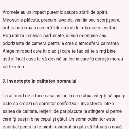
Aromele au un impact puternic asupra stării de spirit.
Mirosurile plăcute, precum lavanda, vanilia sau scorțișoara,
pot transforma o cameră într-un loc de relaxare și confort.
Poți utiliza lumânări parfumate, uleiuri esențiale sau
odorizante de cameră pentru a crea o atmosferă calmantă.
Alege mirosuri care îți plac și care te fac să te simți bine,
astfel încât casa ta să devină un loc în care îți dorești mereu
să te întorci.
Investește în calitatea somnului
Un alt mod de a face casa un loc în care abia aștepți să ajungi
este să creezi un dormitor confortabil. Investește într-o
saltea de calitate, lenjerii de pat plăcute la atingere și perne
care îți susțin bine capul și gâtul. Un somn odihnitor este
esențial pentru a te simți revigorat și gata să înfrunți o nouă