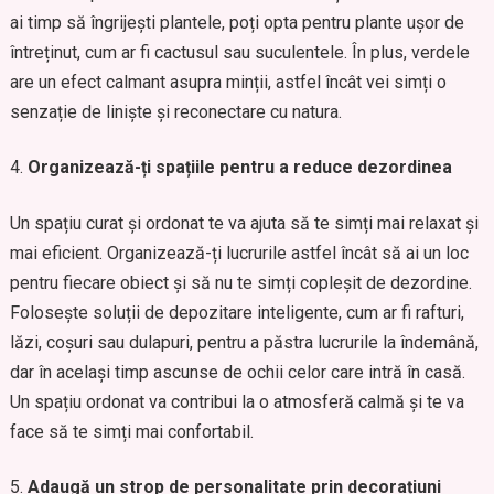
ai timp să îngrijești plantele, poți opta pentru plante ușor de
întreținut, cum ar fi cactusul sau suculentele. În plus, verdele
are un efect calmant asupra minții, astfel încât vei simți o
senzație de liniște și reconectare cu natura.
Organizează-ți spațiile pentru a reduce dezordinea
Un spațiu curat și ordonat te va ajuta să te simți mai relaxat și
mai eficient. Organizează-ți lucrurile astfel încât să ai un loc
pentru fiecare obiect și să nu te simți copleșit de dezordine.
Folosește soluții de depozitare inteligente, cum ar fi rafturi,
lăzi, coșuri sau dulapuri, pentru a păstra lucrurile la îndemână,
dar în același timp ascunse de ochii celor care intră în casă.
Un spațiu ordonat va contribui la o atmosferă calmă și te va
face să te simți mai confortabil.
Adaugă un strop de personalitate prin decorațiuni