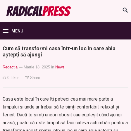
MENU
Cum să transformi casa într-un loc în care abia
aștepți să ajungi
Redacția
— Martie 18, 2025
in
News
0
Likes
Share
Casa este locul în care îți petreci cea mai mare parte a
timpului și unde ar trebui să te simți confortabil, relaxat și
fericit. Dacă te simți uneori obosit sau copleșit când ajungi
acasă, poate că este timpul să faci câteva schimbări pentru a
transforma acest spațiu într-un loc în care abia aștepți să