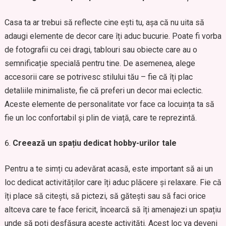
Casa ta ar trebui să reflecte cine ești tu, așa că nu uita să
adaugi elemente de decor care îți aduc bucurie. Poate fi vorba
de fotografii cu cei dragi, tablouri sau obiecte care au o
semnificație specială pentru tine. De asemenea, alege
accesorii care se potrivesc stilului tău – fie că îți plac
detaliile minimaliste, fie că preferi un decor mai eclectic.
Aceste elemente de personalitate vor face ca locuința ta să
fie un loc confortabil și plin de viață, care te reprezintă.
Creează un spațiu dedicat hobby-urilor tale
Pentru a te simți cu adevărat acasă, este important să ai un
loc dedicat activităților care îți aduc plăcere și relaxare. Fie că
îți place să citești, să pictezi, să gătești sau să faci orice
altceva care te face fericit, încearcă să îți amenajezi un spațiu
unde să poți desfășura aceste activități. Acest loc va deveni