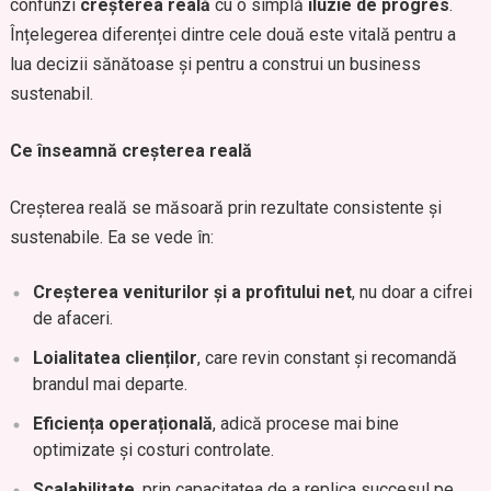
confunzi
creșterea reală
cu o simplă
iluzie de progres
.
Înțelegerea diferenței dintre cele două este vitală pentru a
lua decizii sănătoase și pentru a construi un business
sustenabil.
Ce înseamnă creșterea reală
Creșterea reală se măsoară prin rezultate consistente și
sustenabile. Ea se vede în:
Creșterea veniturilor și a profitului net
, nu doar a cifrei
de afaceri.
Loialitatea clienților
, care revin constant și recomandă
brandul mai departe.
Eficiența operațională
, adică procese mai bine
optimizate și costuri controlate.
Scalabilitate
, prin capacitatea de a replica succesul pe