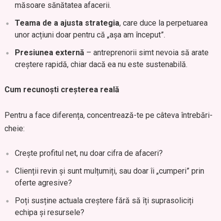
măsoare sănătatea afacerii.
Teama de a ajusta strategia
, care duce la perpetuarea
unor acțiuni doar pentru că „așa am început”.
Presiunea externă
– antreprenorii simt nevoia să arate
creștere rapidă, chiar dacă ea nu este sustenabilă.
Cum recunoști creșterea reală
Pentru a face diferența, concentrează-te pe câteva întrebări-
cheie:
Crește profitul net, nu doar cifra de afaceri?
Clienții revin și sunt mulțumiți, sau doar îi „cumperi” prin
oferte agresive?
Poți susține actuala creștere fără să îți suprasoliciți
echipa și resursele?