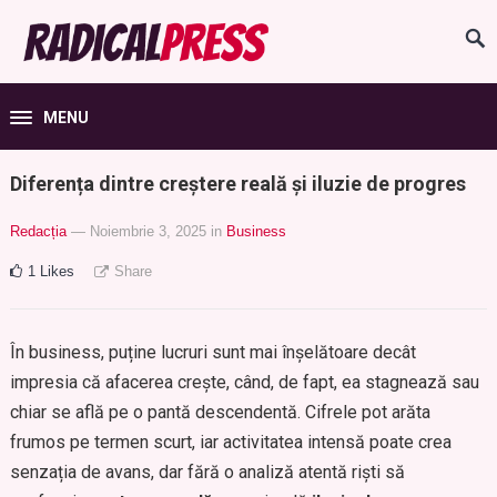
MENU
Diferența dintre creștere reală și iluzie de progres
Redacția
— Noiembrie 3, 2025
in
Business
1
Likes
Share
În business, puține lucruri sunt mai înșelătoare decât
impresia că afacerea crește, când, de fapt, ea stagnează sau
chiar se află pe o pantă descendentă. Cifrele pot arăta
frumos pe termen scurt, iar activitatea intensă poate crea
senzația de avans, dar fără o analiză atentă riști să