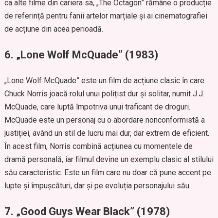
ca alte filme din cariera sa, „The Octagon” rămâne o producție
de referință pentru fanii artelor marțiale și ai cinematografiei
de acțiune din acea perioadă.
6.
„Lone Wolf McQuade” (1983)
„Lone Wolf McQuade” este un film de acțiune clasic în care
Chuck Norris joacă rolul unui polițist dur și solitar, numit J.J.
McQuade, care luptă împotriva unui traficant de droguri.
McQuade este un personaj cu o abordare nonconformistă a
justiției, având un stil de lucru mai dur, dar extrem de eficient.
În acest film, Norris combină acțiunea cu momentele de
dramă personală, iar filmul devine un exemplu clasic al stilului
său caracteristic. Este un film care nu doar că pune accent pe
lupte și împușcături, dar și pe evoluția personajului său.
7.
„Good Guys Wear Black” (1978)