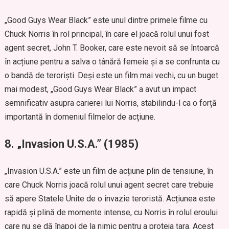
„Good Guys Wear Black” este unul dintre primele filme cu
Chuck Norris în rol principal, în care el joacă rolul unui fost
agent secret, John T. Booker, care este nevoit să se întoarcă
în acțiune pentru a salva o tânără femeie și a se confrunta cu
o bandă de teroriști. Deși este un film mai vechi, cu un buget
mai modest, „Good Guys Wear Black” a avut un impact
semnificativ asupra carierei lui Norris, stabilindu-l ca o forță
importantă în domeniul filmelor de acțiune.
8.
„Invasion U.S.A.” (1985)
„Invasion U.S.A.” este un film de acțiune plin de tensiune, în
care Chuck Norris joacă rolul unui agent secret care trebuie
să apere Statele Unite de o invazie teroristă. Acțiunea este
rapidă și plină de momente intense, cu Norris în rolul eroului
care nu se dă înapoi de la nimic pentru a proteja țara. Acest