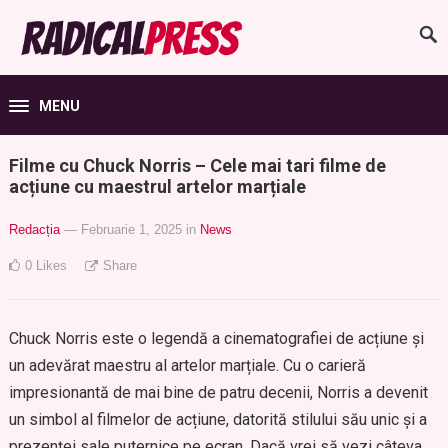
MENU
Filme cu Chuck Norris – Cele mai tari filme de
acțiune cu maestrul artelor marțiale
Redacția
— Februarie 1, 2025
in
News
0
Likes
Share
Chuck Norris este o legendă a cinematografiei de acțiune și
un adevărat maestru al artelor marțiale. Cu o carieră
impresionantă de mai bine de patru decenii, Norris a devenit
un simbol al filmelor de acțiune, datorită stilului său unic și a
prezenței sale puternice pe ecran. Dacă vrei să vezi câteva