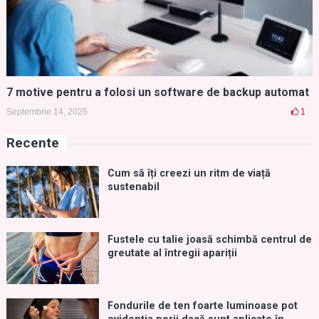
7 motive pentru a folosi un software de backup automat
Septembrie 14, 2025
1
Recente
Cum să îți creezi un ritm de viață
sustenabil
Fustele cu talie joasă schimbă centrul de
greutate al întregii apariții
Fondurile de ten foarte luminoase pot