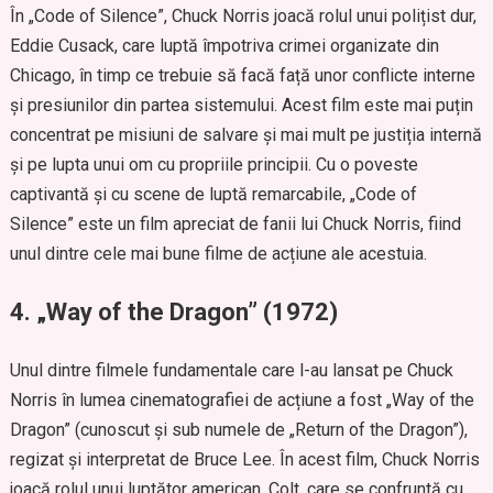
În „Code of Silence”, Chuck Norris joacă rolul unui polițist dur,
Eddie Cusack, care luptă împotriva crimei organizate din
Chicago, în timp ce trebuie să facă față unor conflicte interne
și presiunilor din partea sistemului. Acest film este mai puțin
concentrat pe misiuni de salvare și mai mult pe justiția internă
și pe lupta unui om cu propriile principii. Cu o poveste
captivantă și cu scene de luptă remarcabile, „Code of
Silence” este un film apreciat de fanii lui Chuck Norris, fiind
unul dintre cele mai bune filme de acțiune ale acestuia.
4.
„Way of the Dragon” (1972)
Unul dintre filmele fundamentale care l-au lansat pe Chuck
Norris în lumea cinematografiei de acțiune a fost „Way of the
Dragon” (cunoscut și sub numele de „Return of the Dragon”),
regizat și interpretat de Bruce Lee. În acest film, Chuck Norris
joacă rolul unui luptător american, Colt, care se confruntă cu