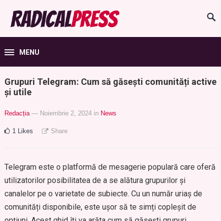
MENU
Grupuri Telegram: Cum să găsești comunități active
și utile
Redacția
— Noiembrie 2, 2024
in
News
1
Likes
Share
Telegram este o platformă de mesagerie populară care oferă
utilizatorilor posibilitatea de a se alătura grupurilor și
canalelor pe o varietate de subiecte. Cu un număr uriaș de
comunități disponibile, este ușor să te simți copleșit de
opțiuni. Acest ghid îți va arăta cum să găsești grupuri