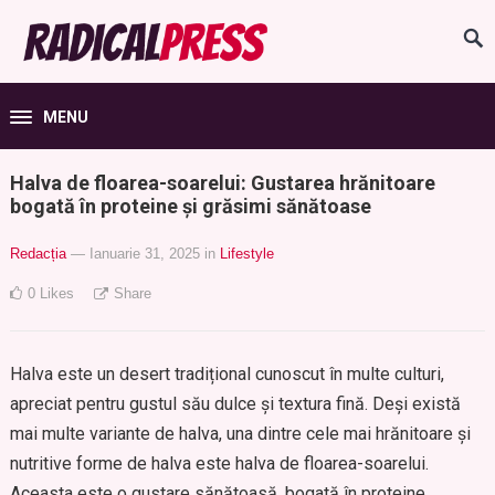
MENU
Halva de floarea-soarelui: Gustarea hrănitoare
bogată în proteine și grăsimi sănătoase
Redacția
— Ianuarie 31, 2025
in
Lifestyle
0
Likes
Share
Halva este un desert tradițional cunoscut în multe culturi,
apreciat pentru gustul său dulce și textura fină. Deși există
mai multe variante de halva, una dintre cele mai hrănitoare și
nutritive forme de halva este halva de floarea-soarelui.
Aceasta este o gustare sănătoasă, bogată în proteine,