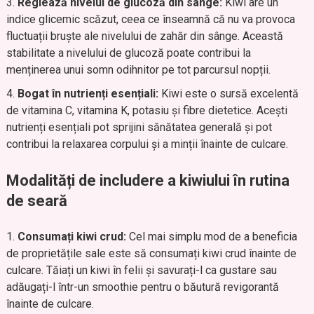
Reglează nivelul de glucoză din sânge:
Kiwi are un
indice glicemic scăzut, ceea ce înseamnă că nu va provoca
fluctuații bruște ale nivelului de zahăr din sânge. Această
stabilitate a nivelului de glucoză poate contribui la
menținerea unui somn odihnitor pe tot parcursul nopții.
Bogat în nutrienți esențiali:
Kiwi este o sursă excelentă
de vitamina C, vitamina K, potasiu și fibre dietetice. Acești
nutrienți esențiali pot sprijini sănătatea generală și pot
contribui la relaxarea corpului și a minții înainte de culcare.
Modalități de includere a kiwiului în rutina
de seară
Consumați kiwi crud:
Cel mai simplu mod de a beneficia
de proprietățile sale este să consumați kiwi crud înainte de
culcare. Tăiați un kiwi în felii și savurați-l ca gustare sau
adăugați-l într-un smoothie pentru o băutură revigorantă
înainte de culcare.