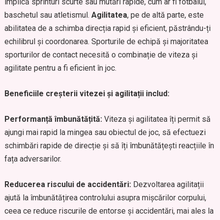
implică sprinturi scurte sau mutări rapide, cum ar fi fotbalul,
baschetul sau atletismul.
Agilitatea
, pe de altă parte, este
abilitatea de a schimba direcția rapid și eficient, păstrându-ți
echilibrul și coordonarea. Sporturile de echipă și majoritatea
sporturilor de contact necesită o combinație de viteza și
agilitate pentru a fi eficient în joc.
Beneficiile creșterii vitezei și agilitații includ:
Performanță îmbunătățită:
Viteza și agilitatea îți permit să
ajungi mai rapid la mingea sau obiectul de joc, să efectuezi
schimbări rapide de direcție și să îți îmbunătățești reacțiile în
fața adversarilor.
Reducerea riscului de accidentări:
Dezvoltarea agilitații
ajută la îmbunătățirea controlului asupra mișcărilor corpului,
ceea ce reduce riscurile de entorse și accidentări, mai ales la