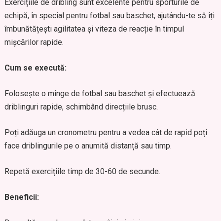
Exercițiile de dribling sunt excelente pentru sporturile de
echipă, în special pentru fotbal sau baschet, ajutându-te să îți
îmbunătățești agilitatea și viteza de reacție în timpul
mișcărilor rapide.
Cum se execută:
Folosește o minge de fotbal sau baschet și efectuează
driblinguri rapide, schimbând direcțiile brusc.
Poți adăuga un cronometru pentru a vedea cât de rapid poți
face driblingurile pe o anumită distanță sau timp.
Repetă exercițiile timp de 30-60 de secunde.
Beneficii: