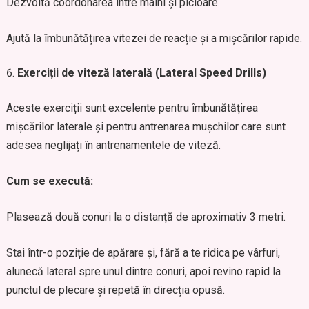
Dezvoltă coordonarea între mâini și picioare.
Ajută la îmbunătățirea vitezei de reacție și a mișcărilor rapide.
Exerciții de viteză laterală (Lateral Speed Drills)
Aceste exerciții sunt excelente pentru îmbunătățirea
mișcărilor laterale și pentru antrenarea mușchilor care sunt
adesea neglijați în antrenamentele de viteză.
Cum se execută:
Plasează două conuri la o distanță de aproximativ 3 metri.
Stai într-o poziție de apărare și, fără a te ridica pe vârfuri,
alunecă lateral spre unul dintre conuri, apoi revino rapid la
punctul de plecare și repetă în direcția opusă.