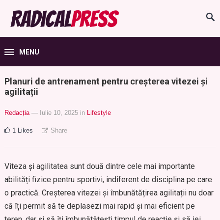
MENU
Planuri de antrenament pentru creșterea vitezei și
agilitații
Redacția
— Iulie 10, 2025
in
Lifestyle
1
Likes
Share
Viteza și agilitatea sunt două dintre cele mai importante
abilități fizice pentru sportivi, indiferent de disciplina pe care
o practică. Creșterea vitezei și îmbunătățirea agilitații nu doar
că îți permit să te deplasezi mai rapid și mai eficient pe
teren, dar și să îți îmbunătățești timpul de reacție și să iei