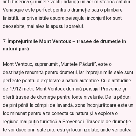
ar fi biserica și ruinele vechi, adaugă un aer misterios satului.
Venasque este perfect pentru o drumeție sau o plimbare
liniștită, iar priveliștile asupra peisajului înconjurător sunt
deosebite, mai ales la apusul soarelui.
Împrejurimile Mont Ventoux – trasee de drumeție în
natură pură
Mont Ventoux, supranumit „Muntele Pădurii”, este o
destinație renumită pentru drumeții, iar împrejurimile sale sunt
perfecte pentru o explorare a naturii autentice. Cu o altitudine
de 1.912 metri, Mont Ventoux domină peisajul Provence și
oferă trasee de drumeție pentru toate nivelurile. De la păduri
de pini până la câmpii de lavandă, zona înconjurătoare este un
loc minunat pentru a te conecta cu natura și a explora o
regiune mai puțin turistică a Provencei. Traseele de drumeție
te vor duce prin sate pitorești și locuri izolate, unde vei putea