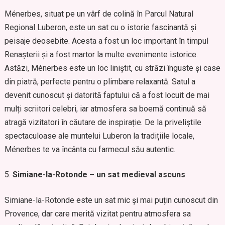
Ménerbes, situat pe un vârf de colină în Parcul Natural
Regional Luberon, este un sat cu o istorie fascinantă și
peisaje deosebite. Acesta a fost un loc important în timpul
Renașterii și a fost martor la multe evenimente istorice.
Astăzi, Ménerbes este un loc liniștit, cu străzi înguste și case
din piatră, perfecte pentru o plimbare relaxantă. Satul a
devenit cunoscut și datorită faptului că a fost locuit de mai
mulți scriitori celebri, iar atmosfera sa boemă continuă să
atragă vizitatori în căutare de inspirație. De la priveliștile
spectaculoase ale muntelui Luberon la tradițiile locale,
Ménerbes te va încânta cu farmecul său autentic.
Simiane-la-Rotonde – un sat medieval ascuns
Simiane-la-Rotonde este un sat mic și mai puțin cunoscut din
Provence, dar care merită vizitat pentru atmosfera sa