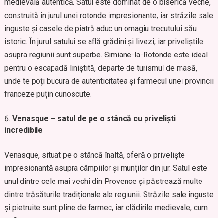
medievală autentică. Satul este dominat de o biserică veche,
construită în jurul unei rotonde impresionante, iar străzile sale
înguste și casele de piatră aduc un omagiu trecutului său
istoric. În jurul satului se află grădini și livezi, iar priveliștile
asupra regiunii sunt superbe. Simiane-la-Rotonde este ideal
pentru o escapadă liniștită, departe de turismul de masă,
unde te poți bucura de autenticitatea și farmecul unei provincii
franceze puțin cunoscute.
Venasque – satul de pe o stâncă cu priveliști
incredibile
Venasque, situat pe o stâncă înaltă, oferă o priveliște
impresionantă asupra câmpiilor și munților din jur. Satul este
unul dintre cele mai vechi din Provence și păstrează multe
dintre trăsăturile tradiționale ale regiunii. Străzile sale înguste
și pietruite sunt pline de farmec, iar clădirile medievale, cum