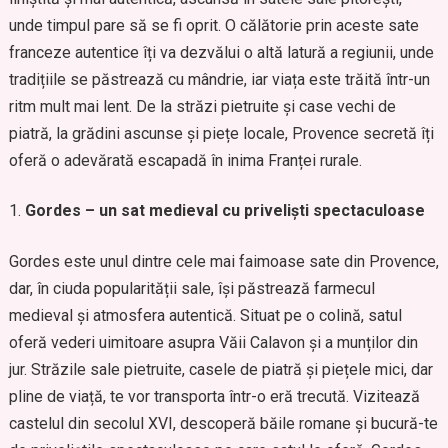
unde timpul pare să se fi oprit. O călătorie prin aceste sate
franceze autentice îți va dezvălui o altă latură a regiunii, unde
tradițiile se păstrează cu mândrie, iar viața este trăită într-un
ritm mult mai lent. De la străzi pietruite și case vechi de
piatră, la grădini ascunse și piețe locale, Provence secretă îți
oferă o adevărată escapadă în inima Franței rurale.
Gordes – un sat medieval cu priveliști spectaculoase
Gordes este unul dintre cele mai faimoase sate din Provence,
dar, în ciuda popularității sale, își păstrează farmecul
medieval și atmosfera autentică. Situat pe o colină, satul
oferă vederi uimitoare asupra Văii Calavon și a munților din
jur. Străzile sale pietruite, casele de piatră și piețele mici, dar
pline de viață, te vor transporta într-o eră trecută. Vizitează
castelul din secolul XVI, descoperă băile romane și bucură-te