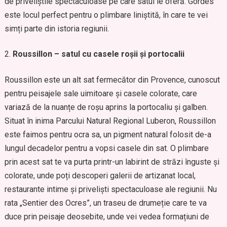
de priveliștile spectaculoase pe care satul le oferă. Gordes
este locul perfect pentru o plimbare liniștită, în care te vei
simți parte din istoria regiunii.
Roussillon – satul cu casele roșii și portocalii
Roussillon este un alt sat fermecător din Provence, cunoscut
pentru peisajele sale uimitoare și casele colorate, care
variază de la nuanțe de roșu aprins la portocaliu și galben.
Situat în inima Parcului Natural Regional Luberon, Roussillon
este faimos pentru ocra sa, un pigment natural folosit de-a
lungul decadelor pentru a vopsi casele din sat. O plimbare
prin acest sat te va purta printr-un labirint de străzi înguste și
colorate, unde poți descoperi galerii de artizanat local,
restaurante intime și priveliști spectaculoase ale regiunii. Nu
rata „Sentier des Ocres”, un traseu de drumeție care te va
duce prin peisaje deosebite, unde vei vedea formațiuni de