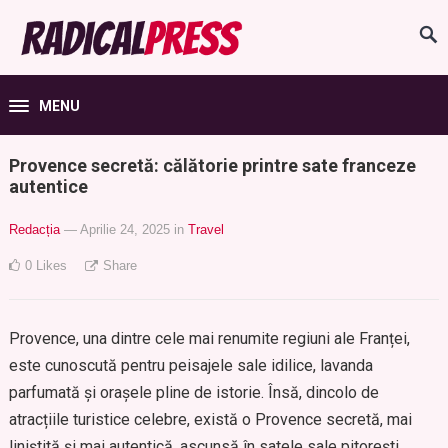
MENU
Provence secretă: călătorie printre sate franceze
autentice
Redacția
— Aprilie 24, 2025
in
Travel
0
Likes
Share
Provence, una dintre cele mai renumite regiuni ale Franței,
este cunoscută pentru peisajele sale idilice, lavanda
parfumată și orașele pline de istorie. Însă, dincolo de
atracțiile turistice celebre, există o Provence secretă, mai
liniștită și mai autentică, ascunsă în satele sale pitorești,