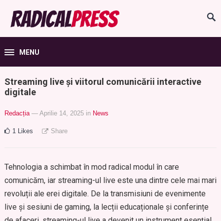
MENU
Streaming live și viitorul comunicării interactive
digitale
Redacția
— Aprilie 14, 2025
in
News
1
Likes
Share
Tehnologia a schimbat în mod radical modul în care
comunicăm, iar streaming-ul live este una dintre cele mai mari
revoluții ale erei digitale. De la transmisiuni de evenimente
live și sesiuni de gaming, la lecții educaționale și conferințe
de afaceri, streaming-ul live a devenit un instrument esențial