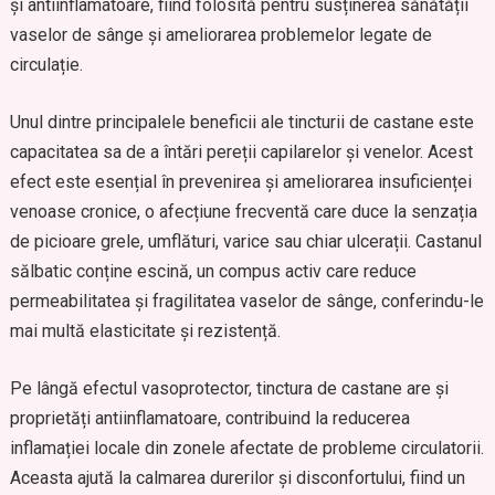
și antiinflamatoare, fiind folosită pentru susținerea sănătății
vaselor de sânge și ameliorarea problemelor legate de
circulație.
Unul dintre principalele beneficii ale tincturii de castane este
capacitatea sa de a întări pereții capilarelor și venelor. Acest
efect este esențial în prevenirea și ameliorarea insuficienței
venoase cronice, o afecțiune frecventă care duce la senzația
de picioare grele, umflături, varice sau chiar ulcerații. Castanul
sălbatic conține escină, un compus activ care reduce
permeabilitatea și fragilitatea vaselor de sânge, conferindu-le
mai multă elasticitate și rezistență.
Pe lângă efectul vasoprotector, tinctura de castane are și
proprietăți antiinflamatoare, contribuind la reducerea
inflamației locale din zonele afectate de probleme circulatorii.
Aceasta ajută la calmarea durerilor și disconfortului, fiind un