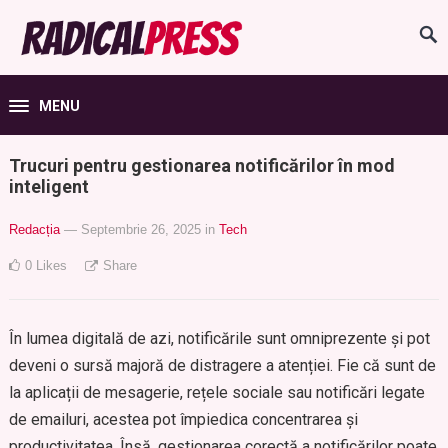
MENU
Trucuri pentru gestionarea notificărilor în mod
inteligent
Redacția
— Septembrie 26, 2025
in
Tech
0
Likes
Share
În lumea digitală de azi, notificările sunt omniprezente și pot
deveni o sursă majoră de distragere a atenției. Fie că sunt de
la aplicații de mesagerie, rețele sociale sau notificări legate
de emailuri, acestea pot împiedica concentrarea și
productivitatea. Însă, gestionarea corectă a notificărilor poate