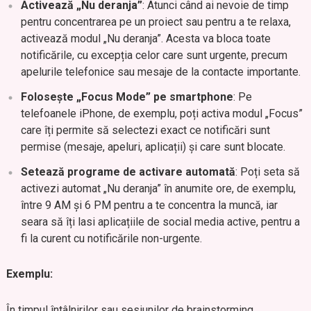
Activează „Nu deranja”
: Atunci când ai nevoie de timp
pentru concentrarea pe un proiect sau pentru a te relaxa,
activează modul „Nu deranja”. Acesta va bloca toate
notificările, cu excepția celor care sunt urgente, precum
apelurile telefonice sau mesaje de la contacte importante.
Folosește „Focus Mode” pe smartphone
: Pe
telefoanele iPhone, de exemplu, poți activa modul „Focus”
care îți permite să selectezi exact ce notificări sunt
permise (mesaje, apeluri, aplicații) și care sunt blocate.
Setează programe de activare automată
: Poți seta să
activezi automat „Nu deranja” în anumite ore, de exemplu,
între 9 AM și 6 PM pentru a te concentra la muncă, iar
seara să îți lasi aplicațiile de social media active, pentru a
fi la curent cu notificările non-urgente.
Exemplu:
În timpul întâlnirilor sau sesiunilor de brainstorming,