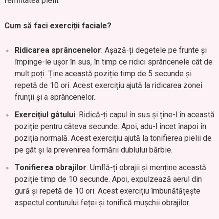
fermitatea pielii.
Cum să faci exerciții faciale?
Ridicarea sprâncenelor
: Așază-ți degetele pe frunte și
împinge-le ușor în sus, în timp ce ridici sprâncenele cât de
mult poți. Ține această poziție timp de 5 secunde și
repetă de 10 ori. Acest exercițiu ajută la ridicarea zonei
frunții și a sprâncenelor.
Exercițiul gâtului
: Ridică-ți capul în sus și ține-l în această
poziție pentru câteva secunde. Apoi, adu-l încet înapoi în
poziția normală. Acest exercițiu ajută la tonifierea pielii de
pe gât și la prevenirea formării dublului bărbie.
Tonifierea obrajilor
: Umflă-ți obrajii și menține această
poziție timp de 10 secunde. Apoi, expulzează aerul din
gură și repetă de 10 ori. Acest exercițiu îmbunătățește
aspectul conturului feței și tonifică mușchii obrajilor.