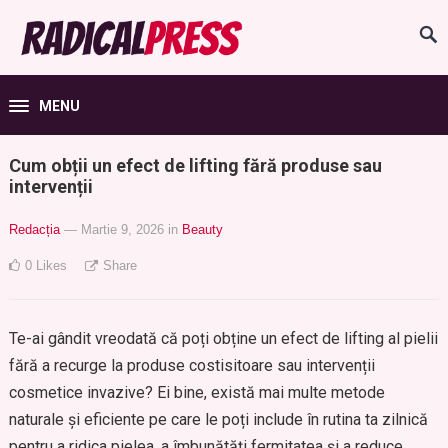
MENU
Cum obții un efect de lifting fără produse sau
intervenții
Redacția
— Martie 9, 2026
in
Beauty
0
Likes
Share
Te-ai gândit vreodată că poți obține un efect de lifting al pielii
fără a recurge la produse costisitoare sau intervenții
cosmetice invazive? Ei bine, există mai multe metode
naturale și eficiente pe care le poți include în rutina ta zilnică
pentru a ridica pielea, a îmbunătăți fermitatea și a reduce