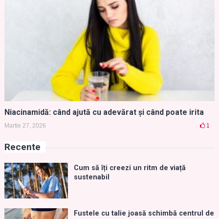
Niacinamidă: când ajută cu adevărat și când poate irita
Martie 27, 2026
1
Recente
Cum să îți creezi un ritm de viață
sustenabil
Fustele cu talie joasă schimbă centrul de