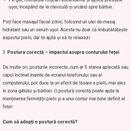
ușor, începând de la claviculă și urcând spre bărbie.
Poți face masajul facial zilnic, folosind un ulei de masaj
hidratant sau un serum ușor. Acesta nu doar că îmbunătățește
aspectul pielii, dar te ajută și să te relaxezi.
Postura corectă – impactul asupra conturului feței
De multe ori, posturile incorecte, cum ar fi starea aplecată sau
capul înclinat înainte de ecranul telefonului sau al
computerului, pot duce la un efect de lăsare a pielii, mai ales
în zona gâtului și bărbiei. O postură corectă poate ajuta la
menținerea fermității pielii și a unui contur mai bine definit al
feței.
Cum să adopți o postură corectă?