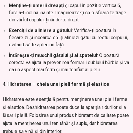
Menține-ți umerii dreapți
și capul în poziție verticală,
fără a-l înclina înainte. Imaginează-ți că o sfoară te trage
din vârful capului, ținându-te drept.
Exerciții de aliniere a gâtului
: Verifică-ți postura în
fiecare zi și încearcă să îți aliniezi gâtul cu restul corpului,
evitând să te apleci în față.
Întărește-ți mușchii gâtului și ai spatelui
: O postură
corectă va ajuta la prevenirea formării dublului bărbie și va
da un aspect mai ferm și mai tonifiat al pielii.
Hidratarea – cheia unei pieli fermă și elastice
Hidratarea este esențială pentru menținerea unei pieli ferme
și elastice. Deshidratarea poate duce la apariția ridurilor și a
lăsării pielii. Folosirea unui produs hidratant de calitate poate
ajuta la menținerea unui ten tânăr și suplu, dar hidratarea
trebuie să vină și din interior.