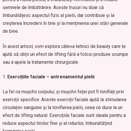
semnele de îmbătrânire. Aceste trucuri nu doar că
îmbunătățesc aspectul fizic al pielii, dar contribuie și la
creșterea încrederii în tine și la menținerea unei stări generale
de bine.
În acest articol, vom explora câteva tehnici de beauty care te
ajută să obții un efect de lifting fără a folosi produse scumpe
sau a apela la tratamente chirurgicale.
Exercițiile faciale – antrenamentul pielii
La fel ca mușchii corpului, și mușchii feței pot fi tonifiați prin
exerciții specifice. Aceste exerciții faciale ajută la stimularea
circulației sanguine și la tonifierea pielii, ceea ce duce la un
efect de lifting natural. Exercițiile faciale sunt ideale pentru a
reduce aspectul liniilor fine și al ridurilor, îmbunătățind