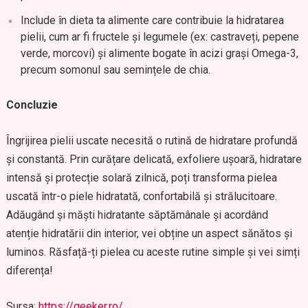
Include în dieta ta alimente care contribuie la hidratarea
pielii, cum ar fi fructele și legumele (ex: castraveți, pepene
verde, morcovi) și alimente bogate în acizi grași Omega-3,
precum somonul sau semințele de chia.
Concluzie
Îngrijirea pielii uscate necesită o rutină de hidratare profundă
și constantă. Prin curățare delicată, exfoliere ușoară, hidratare
intensă și protecție solară zilnică, poți transforma pielea
uscată într-o piele hidratată, confortabilă și strălucitoare.
Adăugând și măști hidratante săptămânale și acordând
atenție hidratării din interior, vei obține un aspect sănătos și
luminos. Răsfață-ți pielea cu aceste rutine simple și vei simți
diferența!
Sursa:
https://geeker.ro/