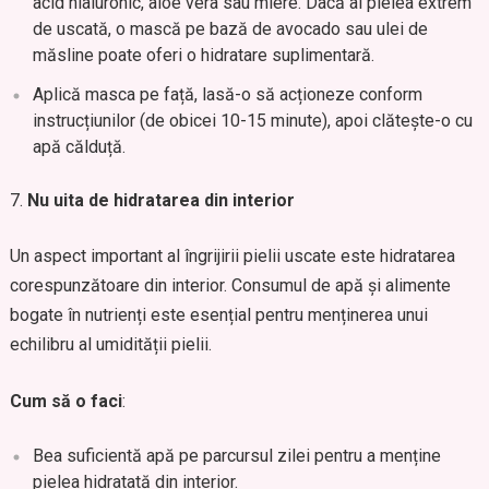
acid hialuronic, aloe vera sau miere. Dacă ai pielea extrem
de uscată, o mască pe bază de avocado sau ulei de
măsline poate oferi o hidratare suplimentară.
Aplică masca pe față, lasă-o să acționeze conform
instrucțiunilor (de obicei 10-15 minute), apoi clătește-o cu
apă călduță.
Nu uita de hidratarea din interior
Un aspect important al îngrijirii pielii uscate este hidratarea
corespunzătoare din interior. Consumul de apă și alimente
bogate în nutrienți este esențial pentru menținerea unui
echilibru al umidității pielii.
Cum să o faci
:
Bea suficientă apă pe parcursul zilei pentru a menține
pielea hidratată din interior.