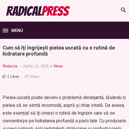
MENU
Cum să îți îngrijești pielea uscată cu o rutină de
hidratare profundă
Redacția
— Aprilie 11, 2025
in
News
1
Likes
Share
Pielea uscată poate deveni o problemă deranjantă, lăsându-ți
pielea să se simtă incomodă, aspră și chiar iritată. De aceea,
este esențial să îți creezi o rutină de îngrijire care să se
concentreze pe hidratarea profundă a pielii tale. Cu produsele
și pașii potriviți, poți redobândi strălucirea și confortul pielii