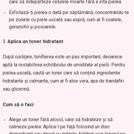
care să îndepărteze celulele moarte fără a irita pielea.
Exfoliază-ți pielea o dată pe săptămână, concentrându-te
pe zonele cu piele uscată sau aspră, cum ar fi coatele,
genunchii și picioarele.
Aplica un toner hidratant
După curățare, tonifierea este un pas important, deoarece
ajută la restabilirea echilibrului de umiditate al pielii. Pentru
pielea uscată, caută un toner care să conțină ingrediente
hidratante și calmante, cum ar fi aloe vera, apa de trandafiri
sau glicerină.
Cum să o faci
:
Alege un toner fără alcool, care să hidrateze și să
calmeze pielea. Aplica-l pe față folosind un disc
demachiant sau direct cu mâinile, bătând ușor tonerul pe