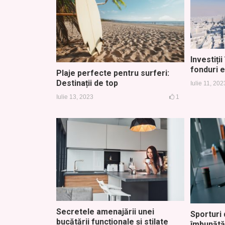
Investiți
fonduri 
Plaje perfecte pentru surferi:
Destinații de top
Iulie 11, 202
Iulie 13, 2023
1
Secretele amenajării unei
Sporturi 
bucătării funcționale și stilate
îmbunătă