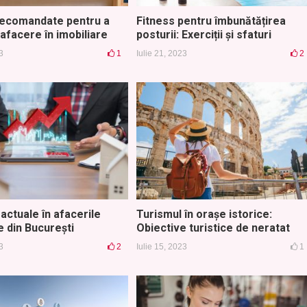
recomandate pentru a
Fitness pentru îmbunătățirea
afacere în imobiliare
posturii: Exerciții și sfaturi
3
1
Iulie 21, 2023
2
actuale în afacerile
Turismul în orașe istorice:
e din București
Obiective turistice de neratat
3
2
Iulie 15, 2023
1