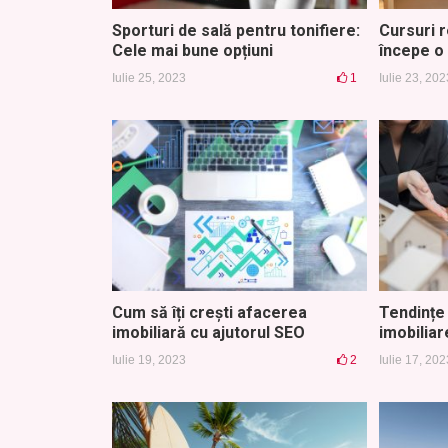
Sporturi de sală pentru tonifiere:
Cursuri 
Cele mai bune opțiuni
începe o 
Iulie 25, 2023
1
Iulie 23, 202
Cum să îți crești afacerea
Tendințe 
imobiliară cu ajutorul SEO
imobiliar
Iulie 19, 2023
2
Iulie 17, 202