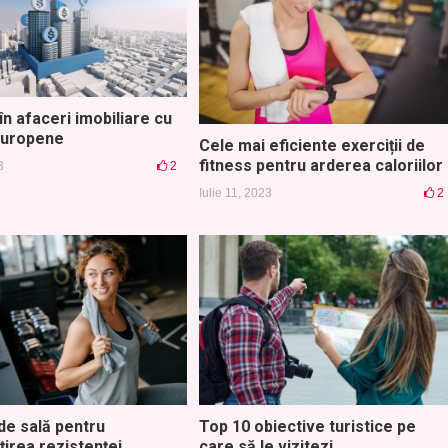
i în afaceri imobiliare cu
europene
Cele mai eficiente exerciții de
fitness pentru arderea caloriilor
3
2
Iulie 11, 2023
2
de sală pentru
Top 10 obiective turistice pe
țirea rezistenței
care să le vizitezi